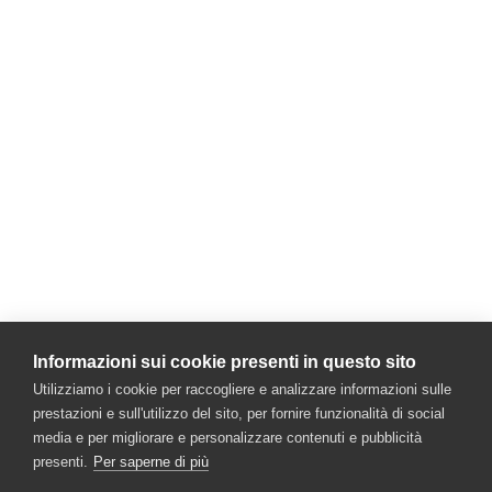
GARGANO RACING TEAM
Via Giosuè Carducci 72N
Monte Sant'Angelo | FG | Puglia | Italy
Newsletter
Enter your email
Join Now
Informazioni sui cookie presenti in questo sito
Utilizziamo i cookie per raccogliere e analizzare informazioni sulle
prestazioni e sull'utilizzo del sito, per fornire funzionalità di social
media e per migliorare e personalizzare contenuti e pubblicità
presenti.
Per saperne di più